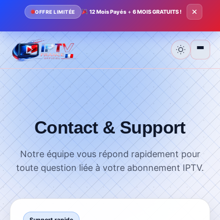
Contact
12 Mois Payés
+
6 MOIS GRATUITS !
OFFRE LIMITÉE
Accueil
Tarifs
Contact & Support
Installation
Notre équipe vous répond rapidement pour
toute question liée à votre abonnement IPTV.
Telechargement
Blog
Support rapide