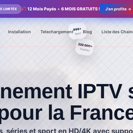
12 Mois Payés
+
6 MOIS GRATUITS !
J'en profite →
E LIMITÉE
999+
Installation
Telechargement
Blog
Liste des Chain
Sport
220 000+
Chaînes
nement IPTV s
pour la Franc
s, séries et sport en HD/4K avec suppo