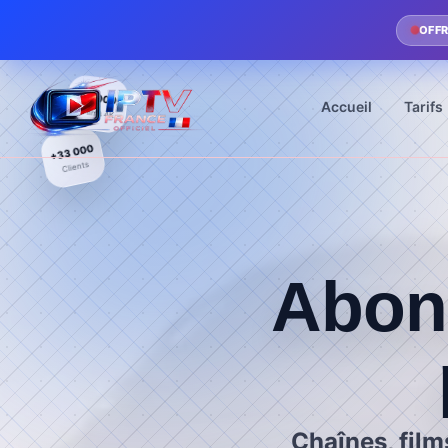
Abonnement IPTV
OFFR
160 000+
Accueil
Tarifs
Films 4K
+33 000
Clients
Accueil
Tarifs
Abon
Installation
Telechargement
Chaînes, film
Blog