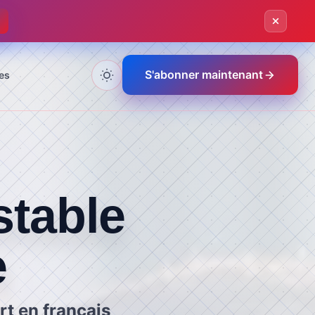
S'abonner maintenant
es
table
e
rt en français