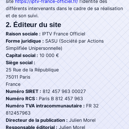
site
https://iptv-france-officiel.fr/
l’identité des
Liste des Chaines
différents intervenants dans le cadre de sa réalisation
et de son suivi.
2. Éditeur du site
Raison sociale :
IPTV France Officiel
S'abonner maintenant
Forme juridique :
SASU (Société par Actions
Simplifiée Unipersonnelle)
Capital social :
10 000 €
Siège social :
25 Rue de la République
75011 Paris
France
Numéro SIRET :
812 457 963 00027
Numéro RCS :
Paris B 812 457 963
Numéro TVA intracommunautaire :
FR 32
812457963
Directeur de la publication :
Julien Morel
Responsable éditorial :
Julien Morel