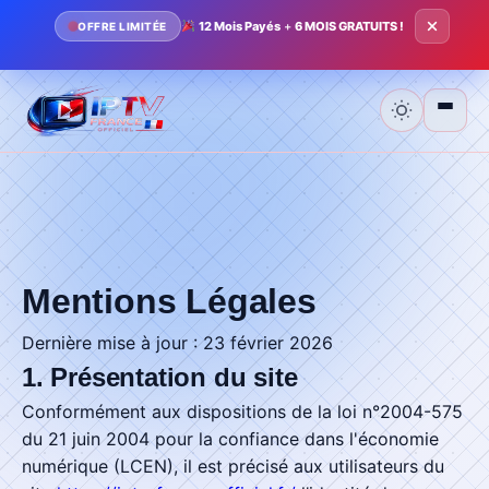
Mentions Légales
12 Mois Payés
+
6 MOIS GRATUITS !
OFFRE LIMITÉE
Accueil
Tarifs
Mentions Légales
Installation
Dernière mise à jour : 23 février 2026
1. Présentation du site
Telechargement
Conformément aux dispositions de la loi n°2004-575
du 21 juin 2004 pour la confiance dans l'économie
Blog
numérique (LCEN), il est précisé aux utilisateurs du