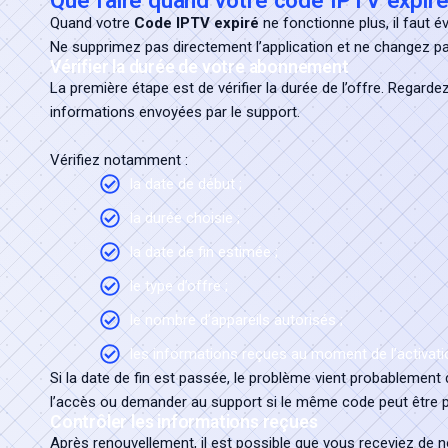
Que faire quand votre code IPTV expiré
Quand votre
Code IPTV expiré
ne fonctionne plus, il faut é
Ne supprimez pas directement l’application et ne changez pas
Vérifier la durée de votre abonnement
La première étape est de vérifier la durée de l’offre. Regard
informations envoyées par le support.
Vérifiez notamment :
la date de début ;
la durée choisie ;
la date de fin estimée ;
le type d’offre ;
le nombre d’appareils autorisés ;
les informations reçues au moment de l’activati
Si la date de fin est passée, le problème vient probablement
l’accès ou demander au support si le même code peut être 
Contrôler les informations reçues
Après renouvellement, il est possible que vous receviez de 