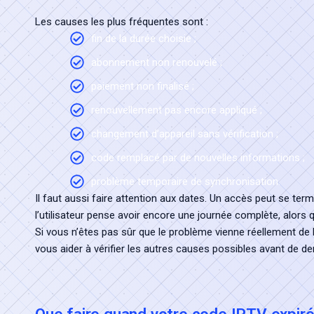
Les causes les plus fréquentes sont :
fin de la durée choisie ;
abonnement non renouvelé ;
paiement non finalisé ;
renouvellement pas encore appliqué ;
changement d’appareil sans vérification ;
code remplacé par de nouvelles informations ;
problème temporaire de synchronisation.
Il faut aussi faire attention aux dates. Un accès peut se term
l’utilisateur pense avoir encore une journée complète, alors
Si vous n’êtes pas sûr que le problème vienne réellement de l
vous aider à vérifier les autres causes possibles avant de 