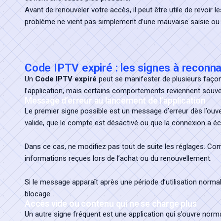
Avant de renouveler votre accès, il peut être utile de revoir 
problème ne vient pas simplement d’une mauvaise saisie o
Code IPTV expiré : les signes à reconna
Un
Code IPTV expiré
peut se manifester de plusieurs façon
l’application, mais certains comportements reviennent souve
Message d’erreur au lancement de l’application
Le premier signe possible est un message d’erreur dès l’ouvert
valide, que le compte est désactivé ou que la connexion a é
Dans ce cas, ne modifiez pas tout de suite les réglages. Com
informations reçues lors de l’achat ou du renouvellement.
Si le message apparaît après une période d’utilisation normale
blocage.
Accès vide ou contenu qui ne se charge plus
Un autre signe fréquent est une application qui s’ouvre norm