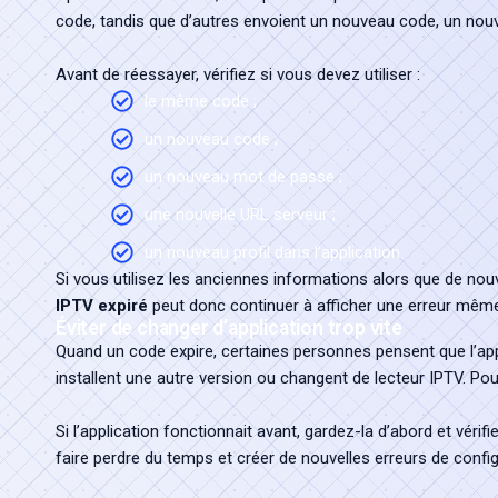
code, tandis que d’autres envoient un nouveau code, un nouve
Avant de réessayer, vérifiez si vous devez utiliser :
le même code ;
un nouveau code ;
un nouveau mot de passe ;
une nouvelle URL serveur ;
un nouveau profil dans l’application.
Si vous utilisez les anciennes informations alors que de nou
IPTV expiré
peut donc continuer à afficher une erreur même
Éviter de changer d’application trop vite
Quand un code expire, certaines personnes pensent que l’appl
installent une autre version ou changent de lecteur IPTV. Pou
Si l’application fonctionnait avant, gardez-la d’abord et vérif
faire perdre du temps et créer de nouvelles erreurs de config