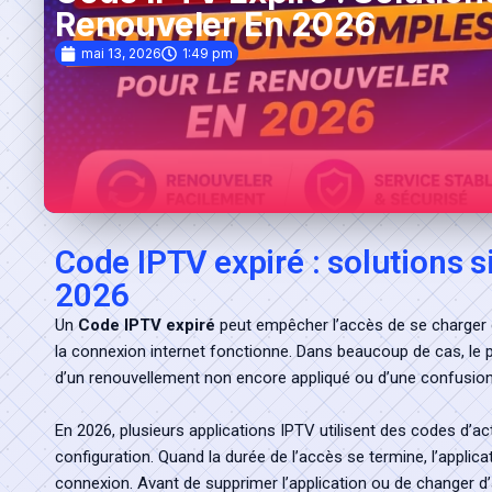
Renouveler En 2026
Liste des Chaines
mai 13, 2026
1:49 pm
Code IPTV expiré : solutions 
2026
Un
Code IPTV expiré
peut empêcher l’accès de se charger c
la connexion internet fonctionne. Dans beaucoup de cas, le 
d’un renouvellement non encore appliqué ou d’une confusion e
En 2026, plusieurs applications IPTV utilisent des codes d’act
configuration. Quand la durée de l’accès se termine, l’applicat
connexion. Avant de supprimer l’application ou de changer d’app