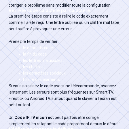
corriger le problème sans modifier toute la configuration.
Relire le code caractère par caractère
La première étape consiste à relire le code exactement
comme il a été reçu. Une lettre oubliée ou un chiffre mal tapé
peut suffire à provoquer une erreur.
Prenez le temps de vérifier :
le début du code ;
la fin du code ;
les lettres majuscules ;
les chiffres ;
les caractères spéciaux ;
l’ordre des éléments.
Si vous saisissez le code avec une télécommande, avancez
lentement. Les erreurs sont plus fréquentes sur Smart TV,
Firestick ou Android TV, surtout quand le clavier à l’écran est
petit ou lent.
Un
Code IPTV incorrect
peut parfois être corrigé
simplement en retapant le code proprement depuis le début.