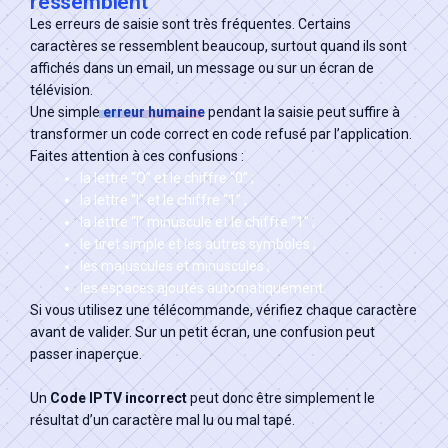
ressemblent
Les erreurs de saisie sont très fréquentes. Certains
caractères se ressemblent beaucoup, surtout quand ils sont
affichés dans un email, un message ou sur un écran de
télévision.
Une simple
erreur humaine
pendant la saisie peut suffire à
transformer un code correct en code refusé par l’application.
Faites attention à ces confusions :
la lettre “O” et le chiffre “0” ;
la lettre “I” et le chiffre “1” ;
la lettre “l” minuscule et le chiffre “1” ;
le tiret simple et les autres symboles ;
les majuscules et minuscules ;
les espaces ajoutés automatiquement.
Si vous utilisez une télécommande, vérifiez chaque caractère
avant de valider. Sur un petit écran, une confusion peut
passer inaperçue.
Un
Code IPTV incorrect
peut donc être simplement le
résultat d’un caractère mal lu ou mal tapé.