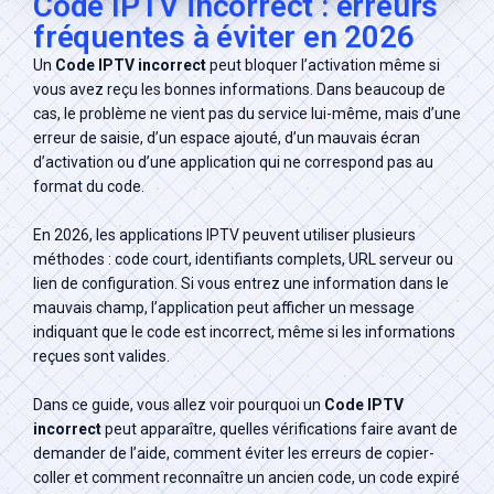
Code IPTV incorrect : erreurs
fréquentes à éviter en 2026
Liste des Chaines
Un
Code IPTV incorrect
peut bloquer l’activation même si
vous avez reçu les bonnes informations. Dans beaucoup de
cas, le problème ne vient pas du service lui-même, mais d’une
S'abonner maintenant
erreur de saisie, d’un espace ajouté, d’un mauvais écran
d’activation ou d’une application qui ne correspond pas au
format du code.
En 2026, les applications IPTV peuvent utiliser plusieurs
méthodes : code court, identifiants complets, URL serveur ou
lien de configuration. Si vous entrez une information dans le
mauvais champ, l’application peut afficher un message
indiquant que le code est incorrect, même si les informations
reçues sont valides.
Dans ce guide, vous allez voir pourquoi un
Code IPTV
incorrect
peut apparaître, quelles vérifications faire avant de
demander de l’aide, comment éviter les erreurs de copier-
coller et comment reconnaître un ancien code, un code expiré