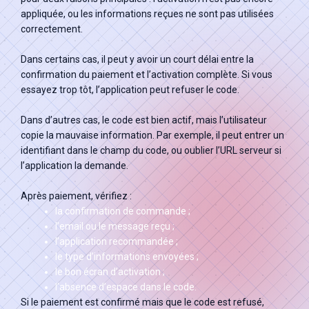
appliquée, ou les informations reçues ne sont pas utilisées
correctement.
Dans certains cas, il peut y avoir un court délai entre la
confirmation du paiement et l’activation complète. Si vous
essayez trop tôt, l’application peut refuser le code.
Dans d’autres cas, le code est bien actif, mais l’utilisateur
copie la mauvaise information. Par exemple, il peut entrer un
identifiant dans le champ du code, ou oublier l’URL serveur si
l’application la demande.
Après paiement, vérifiez :
la confirmation de commande ;
l’email ou le message reçu ;
l’application recommandée ;
le type d’informations envoyées ;
le bon écran d’activation ;
l’absence d’espace dans le code.
Si le paiement est confirmé mais que le code est refusé,