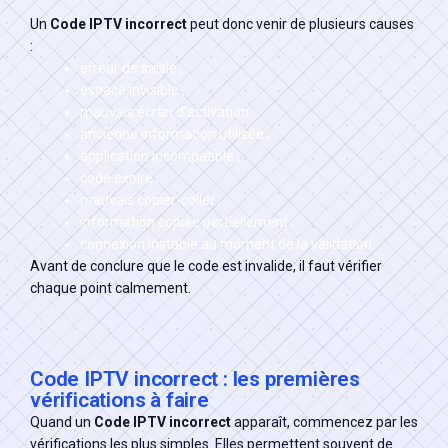
Un
Code IPTV incorrect
peut donc venir de plusieurs causes
:
erreur de saisie ;
espace invisible ;
mauvais écran d’activation ;
ancienne information utilisée ;
application incompatible ;
code expiré ;
mauvais copier-coller ;
information copiée partiellement ;
connexion instable au moment de la validation.
Avant de conclure que le code est invalide, il faut vérifier
chaque point calmement.
Code IPTV incorrect : les premières
vérifications à faire
Quand un
Code IPTV incorrect
apparaît, commencez par les
vérifications les plus simples. Elles permettent souvent de