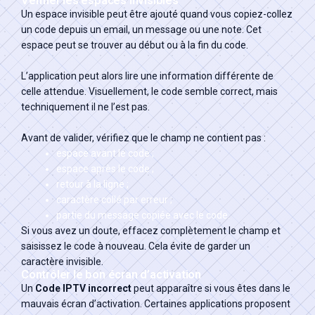
Vérifier les espaces invisibles
Un espace invisible peut être ajouté quand vous copiez-collez
un code depuis un email, un message ou une note. Cet
espace peut se trouver au début ou à la fin du code.
L’application peut alors lire une information différente de
celle attendue. Visuellement, le code semble correct, mais
techniquement il ne l’est pas.
Avant de valider, vérifiez que le champ ne contient pas :
espace avant le code ;
espace après le code ;
retour à la ligne ;
caractère collé par erreur ;
partie du message copiée avec le code.
Si vous avez un doute, effacez complètement le champ et
saisissez le code à nouveau. Cela évite de garder un
caractère invisible.
Contrôler le bon écran d’activation
Un
Code IPTV incorrect
peut apparaître si vous êtes dans le
mauvais écran d’activation. Certaines applications proposent