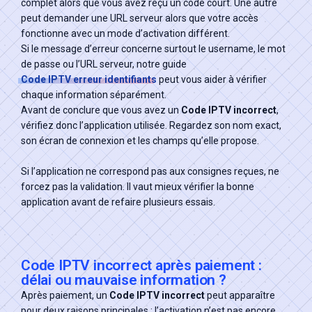
complet alors que vous avez reçu un code court. Une autre
peut demander une URL serveur alors que votre accès
fonctionne avec un mode d’activation différent.
Si le message d’erreur concerne surtout le username, le mot
de passe ou l’URL serveur, notre guide
Code IPTV erreur identifiants
peut vous aider à vérifier
chaque information séparément.
Avant de conclure que vous avez un
Code IPTV incorrect
,
vérifiez donc l’application utilisée. Regardez son nom exact,
son écran de connexion et les champs qu’elle propose.
Si l’application ne correspond pas aux consignes reçues, ne
forcez pas la validation. Il vaut mieux vérifier la bonne
application avant de refaire plusieurs essais.
Code IPTV incorrect après paiement :
délai ou mauvaise information ?
Après paiement, un
Code IPTV incorrect
peut apparaître
pour deux raisons principales : l’activation n’est pas encore