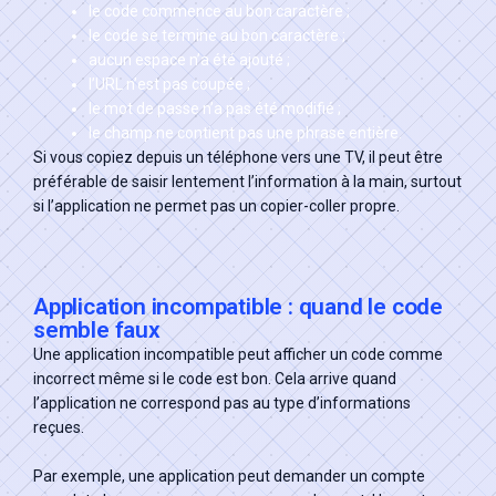
le code commence au bon caractère ;
le code se termine au bon caractère ;
aucun espace n’a été ajouté ;
l’URL n’est pas coupée ;
le mot de passe n’a pas été modifié ;
le champ ne contient pas une phrase entière.
Si vous copiez depuis un téléphone vers une TV, il peut être
préférable de saisir lentement l’information à la main, surtout
si l’application ne permet pas un copier-coller propre.
Application incompatible : quand le code
semble faux
Une application incompatible peut afficher un code comme
incorrect même si le code est bon. Cela arrive quand
l’application ne correspond pas au type d’informations
reçues.
Par exemple, une application peut demander un compte