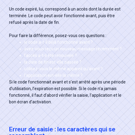
Un code expiré, lui, correspond à un accès dont la durée est
terminée. Le code peut avoir fonctionné avant, puis être
refusé après la date de fin.
Pour faire la différence, posez-vous ces questions :
le code a-t-il déjà fonctionné avant ?
avez-vous reçu un nouveau message récemment ?
l’accès a-t-il été renouvelé ?
la date de fin est-elle passée ?
utilisez-vous le même appareil qu’avant ?
l’application est-elle la même ?
Si le code fonctionnait avant et s’est arrêté après une période
d’utilisation, l’expiration est possible. Si le code n’a jamais
fonctionné, il faut d’abord vérifier la saisie, l’application et le
bon écran d’activation.
Erreur de saisie : les caractères qui se