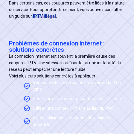
Dans certains cas, ces coupures peuvent être liées à la nature
du service. Pour approfondir ce point, vous pouvez consulter
un guide sur
IPTV illégal
.
Problèmes de connexion internet :
solutions concrètes
La connexion internet est souvent la première cause des
coupures IPTV. Une vitesse insuffisante ou une instabilité du
réseau peut empêcher une lecture fluide.
Voici plusieurs solutions concrètes à appliquer :
Vérifier la vitesse de connexion avec un test en
ligne
Redémarrer le routeur pour stabiliser le réseau
Utiliser une connexion filaire au lieu du Wi-Fi
Éviter l’utilisation simultanée de plusieurs
appareils