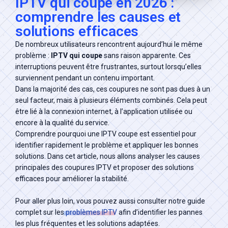
IPTV qui coupe en 2026 :
comprendre les causes et
Liste des Chaines
solutions efficaces
De nombreux utilisateurs rencontrent aujourd’hui le même
problème :
IPTV qui coupe
sans raison apparente. Ces
S'abonner maintenant
interruptions peuvent être frustrantes, surtout lorsqu’elles
surviennent pendant un contenu important.
Dans la majorité des cas, ces coupures ne sont pas dues à un
seul facteur, mais à plusieurs éléments combinés. Cela peut
être lié à la connexion internet, à l’application utilisée ou
encore à la qualité du service.
Comprendre pourquoi une IPTV coupe est essentiel pour
identifier rapidement le problème et appliquer les bonnes
solutions. Dans cet article, nous allons analyser les causes
principales des coupures IPTV et proposer des solutions
efficaces pour améliorer la stabilité.
Pour aller plus loin, vous pouvez aussi consulter notre guide
complet sur les
problèmes IPTV
afin d’identifier les pannes
les plus fréquentes et les solutions adaptées.