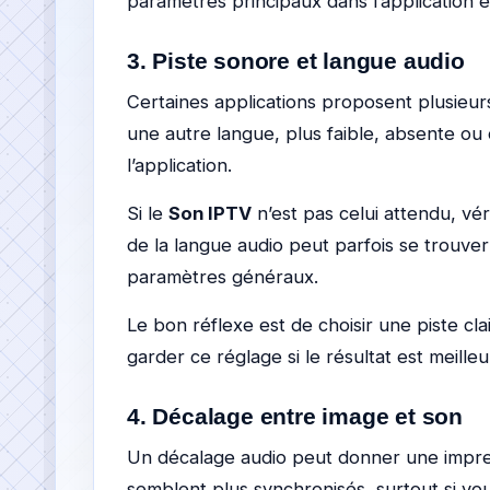
paramètres principaux dans l’application et
3. Piste sonore et langue audio
Certaines applications proposent plusieur
une autre langue, plus faible, absente ou 
l’application.
Si le
Son IPTV
n’est pas celui attendu, vér
de la langue audio peut parfois se trouve
paramètres généraux.
Le bon réflexe est de choisir une piste cl
garder ce réglage si le résultat est meilleu
4. Décalage entre image et son
Un décalage audio peut donner une impres
semblent plus synchronisés, surtout si vo