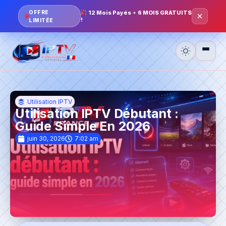
OFFRE
12 Mois Payés
+
6 MOIS GRATUITS
!
LIMITÉE
Accueil
Utilisation IPTV
Utilisation IPTV Débutant :
Tarifs
Guide Simple En 2026
juin 30, 2026
7:02 am
Installation
Telechargement
Blog